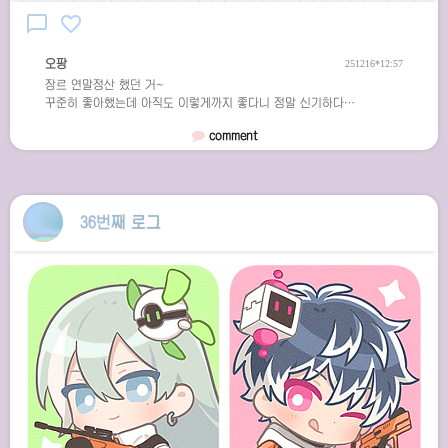
chat_bubble_outline
favorite_border
오팡
251216*12:57
장르 연말정산 했던 거~
꾸준히 좋아했는데 아직도 이렇게까지 좋다니 정말 신기하다…
comment
36번째 로그