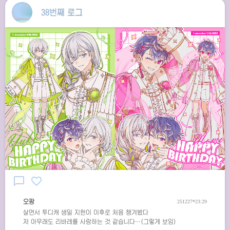
38번째 로그
chat_bubble_outline
favorite_border
오팡
251227*23:29
살면서 투디캐 생일 지헌이 이후로 처음 챙겨봤다
저 아무래도 리바레를 사랑하는 것 같습니다…(그렇게 보임)