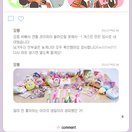
chat_bubble_outline
favorite_border
오팡
251117*02:34
요즘 바빠서 갠홈 관리하러 들어오질 못해서…! 게스트 란은 임시로 내
려뒀습니다
남겨두신 안부글은 늦게나마 모두 확인했어요 감사합니다(ㅠ////ㅠ)!!!
다시 여유 생기면 열도록 할게요!
오팡
251117*02:34
얼마 전 좋아하는 아이의 생일이라 생파했던 거!
comment