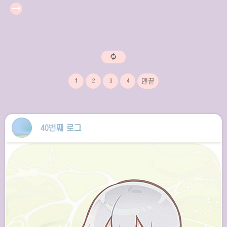
arrow_right_alt
1
2
3
4
40번째 로그