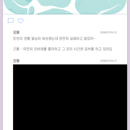
chat_bubble_outline
favorite_border
오팡
260802*04:31
트친이 갠홈 열심히 써보랬는데 완전히 실패하고 말았어…
근황 : 여전히 리바레를 좋아하고 그 외의 시간엔 공부를 하고 있어요
오팡
260802*04:37