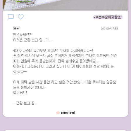
chat_bubble_outline
favorite_border
#눈복숭아제빵소
오팡
260429*17:59
안녕하세요?
이것은 근황 보고 입니다…
4월 어나스테 유키모모 쁘띠존! 무사히 다녀왔습니다~!
첫 장르 행사에 부스라 실수 오백만개 해버렸지만 그래도 목표했던 신간
3개! 앤솔에 추가 돌발본까지! 잔뜩 불태우고 돌아왔네요…
이렇게나 그렸는데 더 그리고 싶다니 나 이 아이돌들을 정말 사랑하는
것 같다…
이제 허락 받은 시간 동안 하고 싶은 것만 했으니 다음 주부터는 열공모
드로 들어가야 합니다.
화이팅!!!
- 근황 보고 끝 -
comment