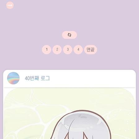
arrow_right_alt
1
2
3
4
40번째 로그