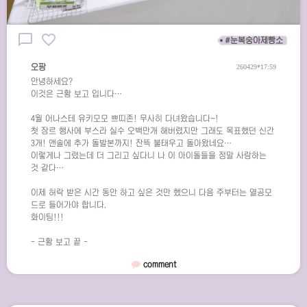
chat_bubble_outline
favorite_border
#눈복숭아제빵소
오팡
260429*17:59
안녕하세요?
이것은 근황 보고 입니다…
4월 어나스테 유키모모 쁘띠존! 무사히 다녀왔습니다~!
첫 장르 행사에 부스라 실수 오백만개 해버렸지만 그래도 목표했던 신간
3개! 앤솔에 추가 돌발본까지! 잔뜩 불태우고 돌아왔네요…
이렇게나 그렸는데 더 그리고 싶다니 나 이 아이돌들을 정말 사랑하는
것 같다…
이제 허락 받은 시간 동안 하고 싶은 것만 했으니 다음 주부터는 열공모
드로 들어가야 합니다.
화이팅!!!
- 근황 보고 끝 -
comment