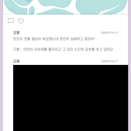
chat_bubble_outline
favorite_border
오팡
260802*04:31
트친이 갠홈 열심히 써보랬는데 완전히 실패하고 말았어…
근황 : 여전히 리바레를 좋아하고 그 외의 시간엔 공부를 하고 있어요
오팡
260802*04:37