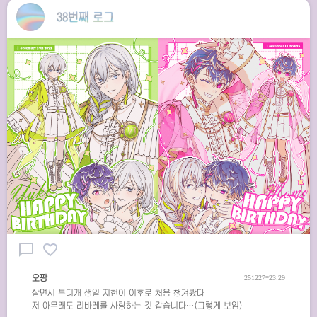
38번째 로그
chat_bubble_outline
favorite_border
오팡
251227*23:29
살면서 투디캐 생일 지헌이 이후로 처음 챙겨봤다
저 아무래도 리바레를 사랑하는 것 같습니다…(그렇게 보임)