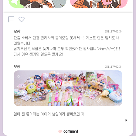
chat_bubble_outline
favorite_border
오팡
251117*02:34
요즘 바빠서 갠홈 관리하러 들어오질 못해서…! 게스트 란은 임시로 내
려뒀습니다
남겨두신 안부글은 늦게나마 모두 확인했어요 감사합니다(ㅠ////ㅠ)!!!
다시 여유 생기면 열도록 할게요!
오팡
251117*02:34
얼마 전 좋아하는 아이의 생일이라 생파했던 거!
comment